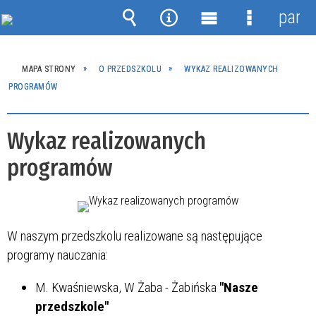
panel
Wyszukiwarka
Narzędzia
Menu
Menu
główne
szczegóło
MAPA STRONY
O PRZEDSZKOLU
WYKAZ REALIZOWANYCH
PROGRAMÓW
Wykaz realizowanych
programów
W naszym przedszkolu realizowane są następujące
programy nauczania:
M. Kwaśniewska, W Żaba - Żabińska
"Nasze
przedszkole"